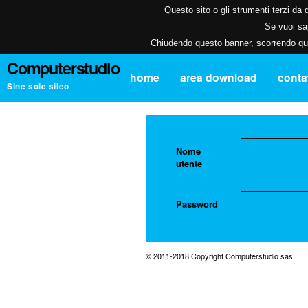
Questo sito o gli strumenti terzi da q
Se vuoi sap
Chiudendo questo banner, scorrendo ques
Computerstudio
home
area download
contat
Sine sole sileo
Nome
utente
Password
© 2011-2018 Copyright Computerstudio sas