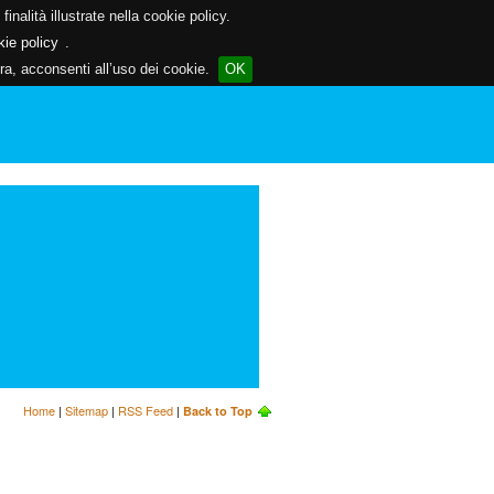
inalità illustrate nella cookie policy.
kie policy
.
a, acconsenti all’uso dei cookie.
OK
Home
|
Sitemap
|
RSS Feed
|
Back to Top