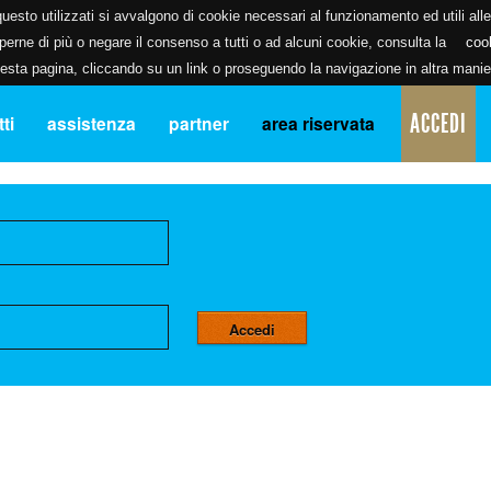
uesto utilizzati si avvalgono di cookie necessari al funzionamento ed utili alle f
erne di più o negare il consenso a tutti o ad alcuni cookie, consulta la
coo
ta pagina, cliccando su un link o proseguendo la navigazione in altra manier
ACCEDI
ti
assistenza
partner
area riservata