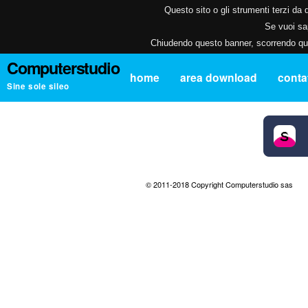
Questo sito o gli strumenti terzi da q
Se vuoi sap
Chiudendo questo banner, scorrendo ques
Computerstudio
home
area download
contat
Sine sole sileo
© 2011-2018 Copyright Computerstudio sas