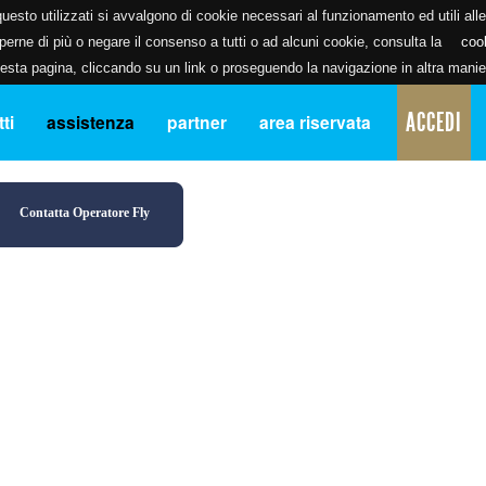
uesto utilizzati si avvalgono di cookie necessari al funzionamento ed utili alle f
erne di più o negare il consenso a tutti o ad alcuni cookie, consulta la
coo
ta pagina, cliccando su un link o proseguendo la navigazione in altra manier
ACCEDI
ti
assistenza
partner
area riservata
Contatta Operatore Fly