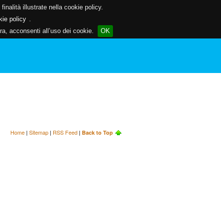
inalità illustrate nella cookie policy.
kie policy
.
a, acconsenti all’uso dei cookie.
OK
Home
|
Sitemap
|
RSS Feed
|
Back to Top