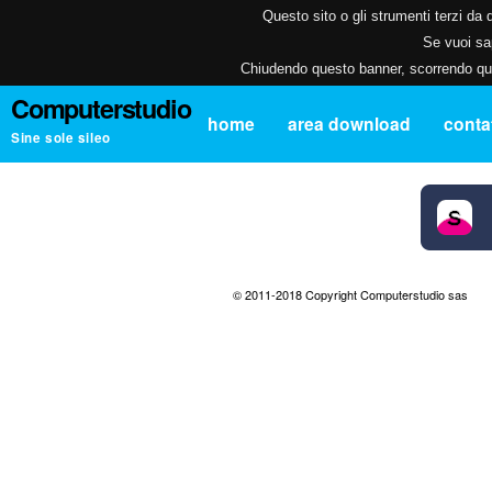
Questo sito o gli strumenti terzi da q
Se vuoi sap
Chiudendo questo banner, scorrendo ques
Computerstudio
home
area download
contat
Sine sole sileo
© 2011-2018 Copyright Computerstudio sas