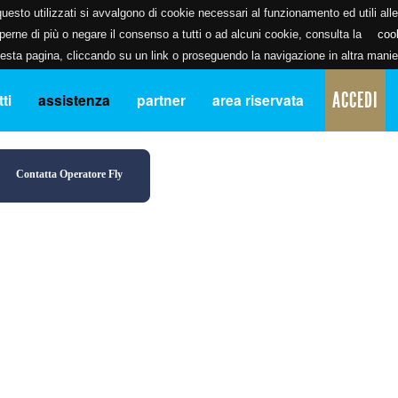
uesto utilizzati si avvalgono di cookie necessari al funzionamento ed utili alle f
erne di più o negare il consenso a tutti o ad alcuni cookie, consulta la
coo
ta pagina, cliccando su un link o proseguendo la navigazione in altra manier
ACCEDI
ti
assistenza
partner
area riservata
Contatta Operatore Fly