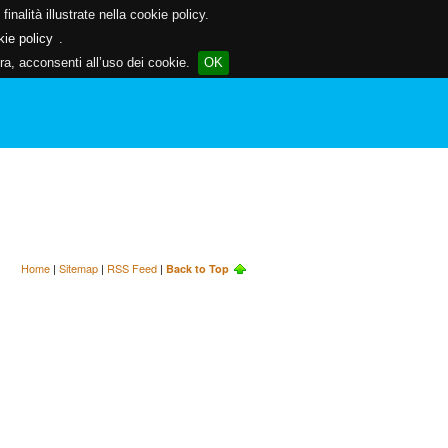
inalità illustrate nella cookie policy.
kie policy
.
a, acconsenti all’uso dei cookie.
OK
Home
|
Sitemap
|
RSS Feed
|
Back to Top