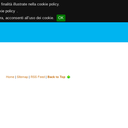
inalità illustrate nella cookie policy.
kie policy
.
a, acconsenti all’uso dei cookie.
OK
Home
|
Sitemap
|
RSS Feed
|
Back to Top