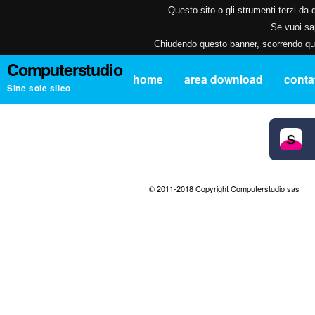
Questo sito o gli strumenti terzi da q
Se vuoi sap
Chiudendo questo banner, scorrendo ques
Computerstudio
home
area download
contat
Sine sole sileo
© 2011-2018 Copyright Computerstudio sas