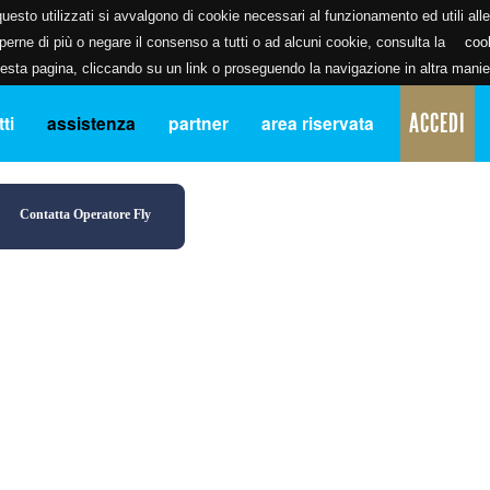
uesto utilizzati si avvalgono di cookie necessari al funzionamento ed utili alle f
erne di più o negare il consenso a tutti o ad alcuni cookie, consulta la
coo
ta pagina, cliccando su un link o proseguendo la navigazione in altra manier
ACCEDI
ti
assistenza
partner
area riservata
Contatta Operatore Fly