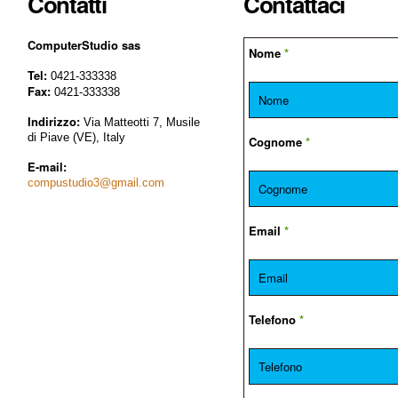
Contatti
Contattaci
ComputerStudio sas
Nome
*
Tel:
0421-333338
Fax:
0421-333338
Indirizzo:
Via Matteotti 7, Musile
di Piave (VE), Italy
Cognome
*
E-mail:
compustudio3@gmail.com
Email
*
Telefono
*