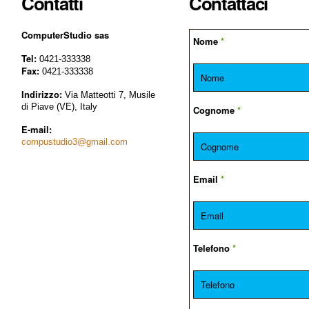
Contatti
Contattaci
ComputerStudio sas
Nome
*
Tel:
0421-333338
Fax:
0421-333338
Indirizzo:
Via Matteotti 7, Musile
di Piave (VE), Italy
Cognome
*
E-mail:
compustudio3@gmail.com
Email
*
Telefono
*