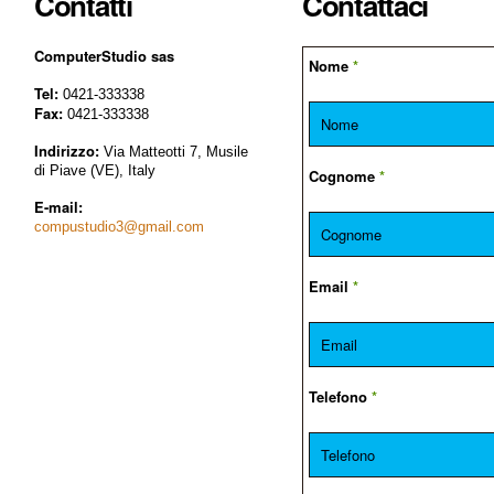
Contatti
Contattaci
ComputerStudio sas
Nome
*
Tel:
0421-333338
Fax:
0421-333338
Indirizzo:
Via Matteotti 7, Musile
di Piave (VE), Italy
Cognome
*
E-mail:
compustudio3@gmail.com
Email
*
Telefono
*