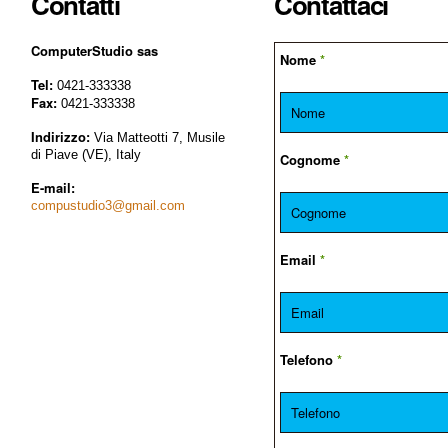
Contatti
Contattaci
ComputerStudio sas
Nome
*
Tel:
0421-333338
Fax:
0421-333338
Indirizzo:
Via Matteotti 7, Musile
di Piave (VE), Italy
Cognome
*
E-mail:
compustudio3@gmail.com
Email
*
Telefono
*