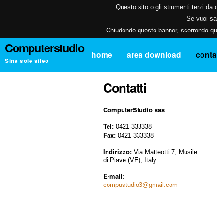
Questo sito o gli strumenti terzi da q
Se vuoi sap
Chiudendo questo banner, scorrendo ques
Computerstudio
home
area download
contat
Sine sole sileo
Contatti
ComputerStudio sas
Tel:
0421-333338
Fax:
0421-333338
Indirizzo:
Via Matteotti 7, Musile
di Piave (VE), Italy
E-mail:
compustudio3@gmail.com