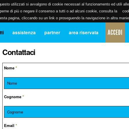
uesto utilizzati si avvalgono di cookie necessari al funzionamento ed utili alle f
erne di più o negare il consenso a tutti o ad alcuni cookie, consulta la
coo
ta pagina, cliccando su un link o proseguendo la navigazione in altra manier
ACCEDI
ti
assistenza
partner
area riservata
Contattaci
Nome
*
Cognome
*
Email
*