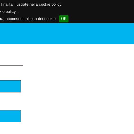
inalità illustrate nella cookie policy.
kie policy
.
a, acconsenti all’uso dei cookie.
OK