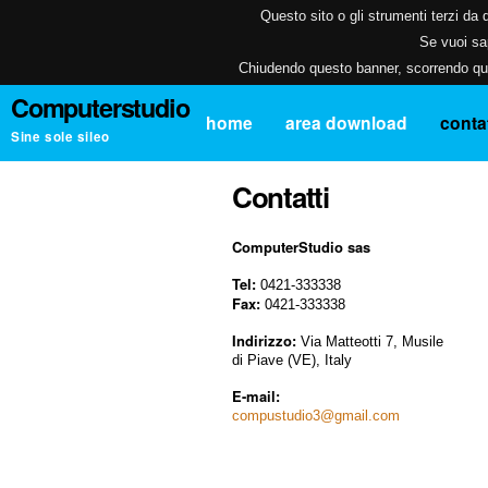
Questo sito o gli strumenti terzi da q
Se vuoi sap
Chiudendo questo banner, scorrendo ques
Computerstudio
home
area download
contat
Sine sole sileo
Contatti
ComputerStudio sas
Tel:
0421-333338
Fax:
0421-333338
Indirizzo:
Via Matteotti 7, Musile
di Piave (VE), Italy
E-mail:
compustudio3@gmail.com