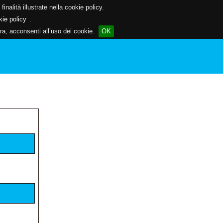
inalità illustrate nella cookie policy.
kie policy
.
a, acconsenti all’uso dei cookie.
OK