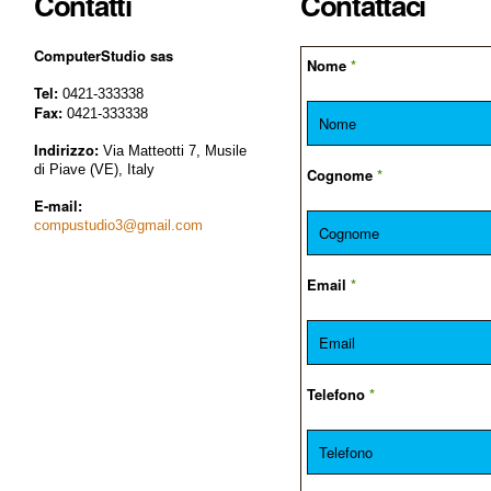
Contatti
Contattaci
ComputerStudio sas
Nome
*
Tel:
0421-333338
Fax:
0421-333338
Indirizzo:
Via Matteotti 7, Musile
di Piave (VE), Italy
Cognome
*
E-mail:
compustudio3@gmail.com
Email
*
Telefono
*