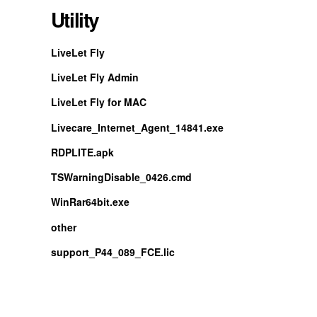
Utility
LiveLet Fly
LiveLet Fly Admin
LiveLet Fly for MAC
Livecare_Internet_Agent_14841.exe
RDPLITE.apk
TSWarningDisable_0426.cmd
WinRar64bit.exe
other
support_P44_089_FCE.lic