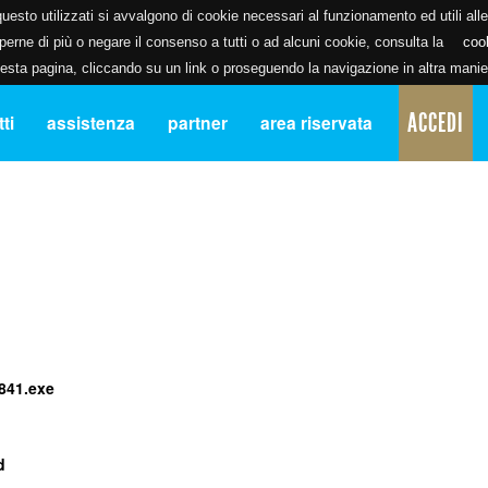
uesto utilizzati si avvalgono di cookie necessari al funzionamento ed utili alle f
erne di più o negare il consenso a tutti o ad alcuni cookie, consulta la
coo
ta pagina, cliccando su un link o proseguendo la navigazione in altra manier
ACCEDI
ti
assistenza
partner
area riservata
841.exe
d