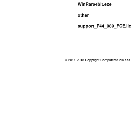
WinRar64bit.exe
other
support_P44_089_FCE.lic
© 2011-2018 Copyright Computerstudio sas