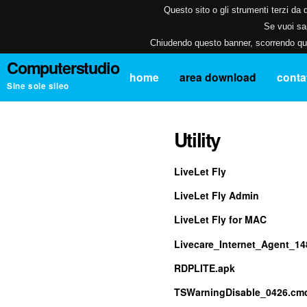
Questo sito o gli strumenti terzi da q
Se vuoi sap
Chiudendo questo banner, scorrendo ques
Computerstudio
home
area download
contat
Sine sole sileo
Utility
LiveLet Fly
LiveLet Fly Admin
LiveLet Fly for MAC
Livecare_Internet_Agent_14
RDPLITE.apk
TSWarningDisable_0426.cm