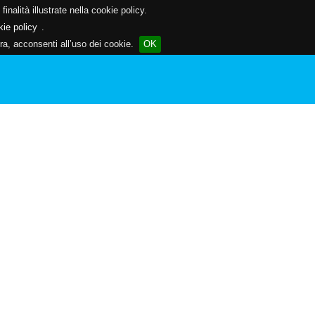
inalità illustrate nella cookie policy.
kie policy
.
a, acconsenti all’uso dei cookie.
OK