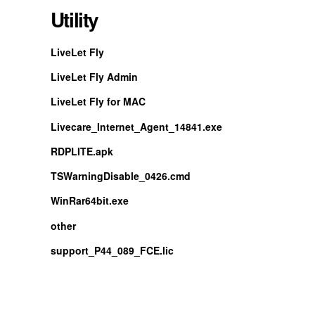
Utility
LiveLet Fly
LiveLet Fly Admin
LiveLet Fly for MAC
Livecare_Internet_Agent_14841.exe
RDPLITE.apk
TSWarningDisable_0426.cmd
WinRar64bit.exe
other
support_P44_089_FCE.lic