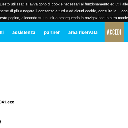
uesto utilizzati si avvalgono di cookie necessari al funzionamento ed utili alle f
erne di più o negare il consenso a tutti o ad alcuni cookie, consulta la
coo
ta pagina, cliccando su un link o proseguendo la navigazione in altra manier
ACCEDI
ti
assistenza
partner
area riservata
841.exe
d