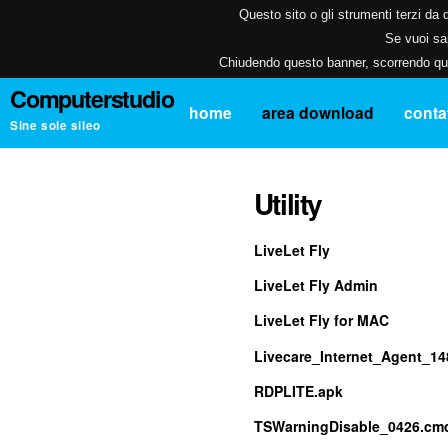
Questo sito o gli strumenti terzi da q
Se vuoi sap
Chiudendo questo banner, scorrendo ques
Computerstudio
home
area download
contat
Sine sole sileo
Utility
LiveLet Fly
LiveLet Fly Admin
LiveLet Fly for MAC
Livecare_Internet_Agent_14
RDPLITE.apk
TSWarningDisable_0426.cm