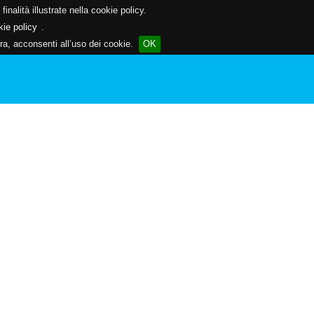
inalità illustrate nella cookie policy.
kie policy
.
a, acconsenti all’uso dei cookie.
OK