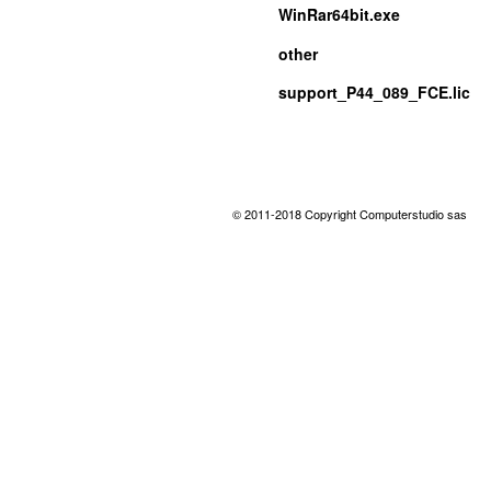
WinRar64bit.exe
other
support_P44_089_FCE.lic
© 2011-2018 Copyright Computerstudio sas