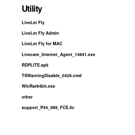
Utility
LiveLet Fly
LiveLet Fly Admin
LiveLet Fly for MAC
Livecare_Internet_Agent_14841.exe
RDPLITE.apk
TSWarningDisable_0426.cmd
WinRar64bit.exe
other
support_P44_089_FCE.lic