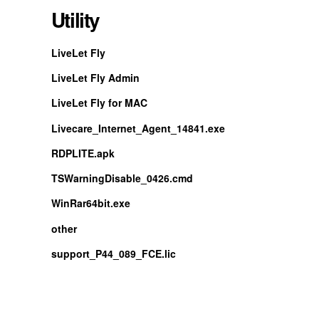
Utility
LiveLet Fly
LiveLet Fly Admin
LiveLet Fly for MAC
Livecare_Internet_Agent_14841.exe
RDPLITE.apk
TSWarningDisable_0426.cmd
WinRar64bit.exe
other
support_P44_089_FCE.lic