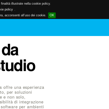
inalità illustrate nella cookie policy.
kie policy
.
a, acconsenti all’uso dei cookie.
OK
 da
tudio
s offre una esperienza
o, per soluzioni
le e non solo,
sibilità di integrazione
 software per ambienti