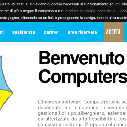
uesto utilizzati si avvalgono di cookie necessari al funzionamento ed utili alle f
erne di più o negare il consenso a tutti o ad alcuni cookie, consulta la
coo
ta pagina, cliccando su un link o proseguendo la navigazione in altra manier
ACCEDI
ti
assistenza
partner
area riservata
Benvenuto
Computers
L'impresa software Computerstudio sa
decennale, ma in continuo rinnovament
gestionali di tipo alberghiero, azienda
caratterizzate da alta flessibilità e pos
con sistemi esterni. Propone soluzioni