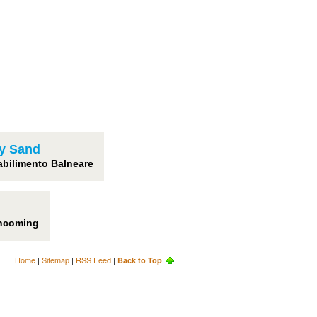
ly Sand
abilimento Balneare
incoming
Home
|
Sitemap
|
RSS Feed
|
Back to Top