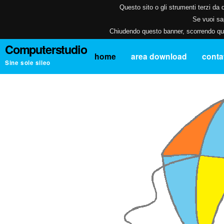
Questo sito o gli strumenti terzi da q
Se vuoi sap
Chiudendo questo banner, scorrendo ques
Computerstudio
home
area download
contat
Sine sole sileo