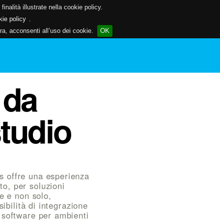
inalità illustrate nella cookie policy.
kie policy
.
a, acconsenti all’uso dei cookie.
OK
 da
tudio
s offre una esperienza
o, per soluzioni
le e non solo,
sibilità di integrazione
 software per ambienti