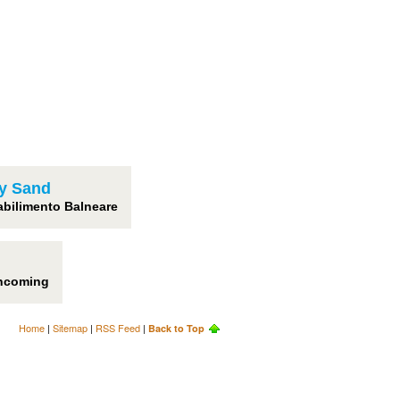
ly Sand
abilimento Balneare
incoming
Home
|
Sitemap
|
RSS Feed
|
Back to Top