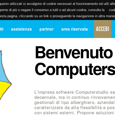
uesto utilizzati si avvalgono di cookie necessari al funzionamento ed utili alle f
erne di più o negare il consenso a tutti o ad alcuni cookie, consulta la
coo
ta pagina, cliccando su un link o proseguendo la navigazione in altra manier
ACCEDI
ti
assistenza
partner
area riservata
Benvenuto
Computers
L'impresa software Computerstudio sa
decennale, ma in continuo rinnovament
gestionali di tipo alberghiero, azienda
caratterizzate da alta flessibilità e pos
con sistemi esterni. Propone soluzioni