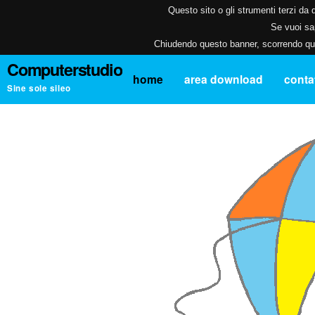
Questo sito o gli strumenti terzi da q
Se vuoi sap
Chiudendo questo banner, scorrendo ques
Computerstudio
home
area download
contat
Sine sole sileo