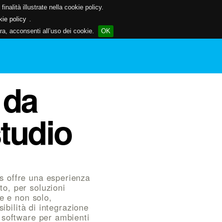
inalità illustrate nella cookie policy.
kie policy
.
a, acconsenti all’uso dei cookie.
OK
 da
tudio
s offre una esperienza
o, per soluzioni
le e non solo,
sibilità di integrazione
 software per ambienti