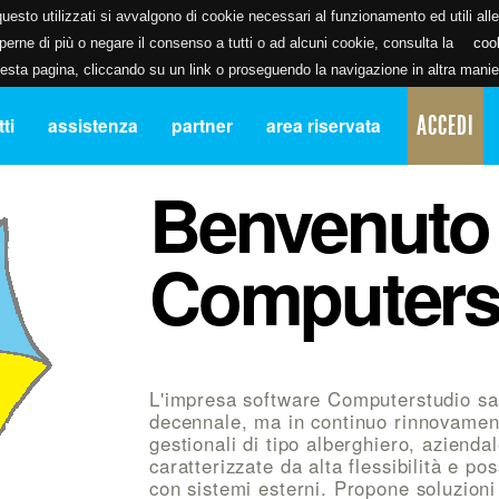
uesto utilizzati si avvalgono di cookie necessari al funzionamento ed utili alle f
erne di più o negare il consenso a tutti o ad alcuni cookie, consulta la
coo
ta pagina, cliccando su un link o proseguendo la navigazione in altra manier
ACCEDI
ti
assistenza
partner
area riservata
Benvenuto
Computers
L'impresa software Computerstudio sa
decennale, ma in continuo rinnovament
gestionali di tipo alberghiero, azienda
caratterizzate da alta flessibilità e pos
con sistemi esterni. Propone soluzioni