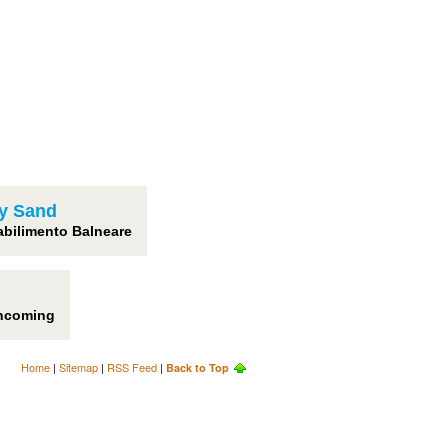
ly Sand
abilimento Balneare
incoming
Home
|
Sitemap
|
RSS Feed
|
Back to Top