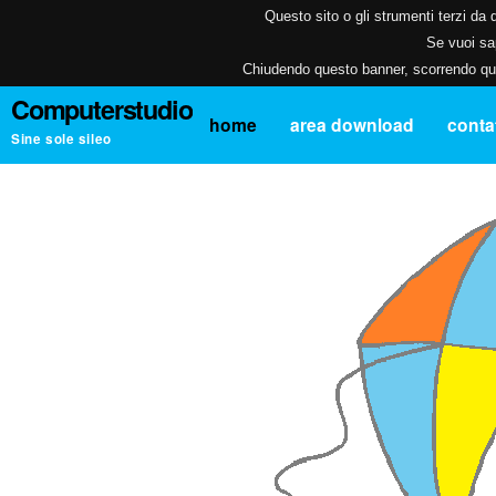
Questo sito o gli strumenti terzi da q
Se vuoi sap
Chiudendo questo banner, scorrendo ques
Computerstudio
home
area download
contat
Sine sole sileo