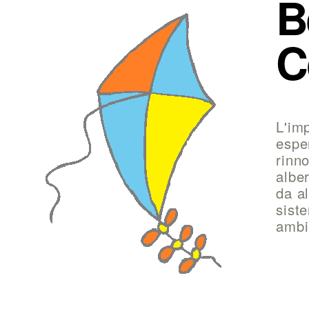
B
C
L'im
espe
rinno
albe
da al
sist
ambi