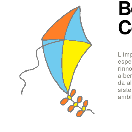
B
C
L'im
espe
rinno
albe
da al
sist
ambi