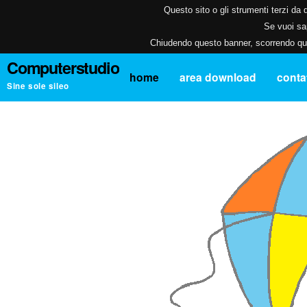
Questo sito o gli strumenti terzi da q
Se vuoi sap
Chiudendo questo banner, scorrendo ques
Computerstudio
home
area download
contat
Sine sole sileo