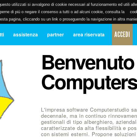
uesto utilizzati si avvalgono di cookie necessari al funzionamento ed utili alle f
erne di più o negare il consenso a tutti o ad alcuni cookie, consulta la
coo
ta pagina, cliccando su un link o proseguendo la navigazione in altra manier
ACCEDI
ti
assistenza
partner
area riservata
Benvenuto
Computers
L'impresa software Computerstudio sa
decennale, ma in continuo rinnovament
gestionali di tipo alberghiero, azienda
caratterizzate da alta flessibilità e pos
con sistemi esterni. Propone soluzioni