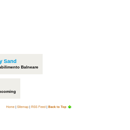
ly Sand
abilimento Balneare
incoming
Home
|
Sitemap
|
RSS Feed
|
Back to Top