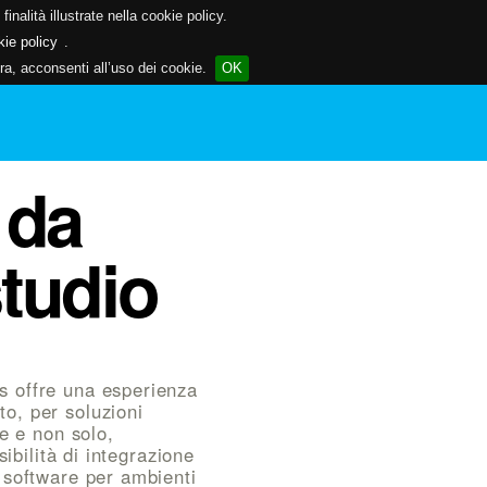
inalità illustrate nella cookie policy.
kie policy
.
a, acconsenti all’uso dei cookie.
OK
 da
tudio
s offre una esperienza
o, per soluzioni
le e non solo,
sibilità di integrazione
 software per ambienti