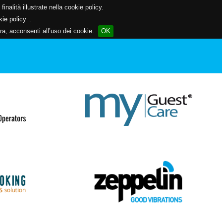
inalità illustrate nella cookie policy.
kie policy
.
a, acconsenti all’uso dei cookie.
OK