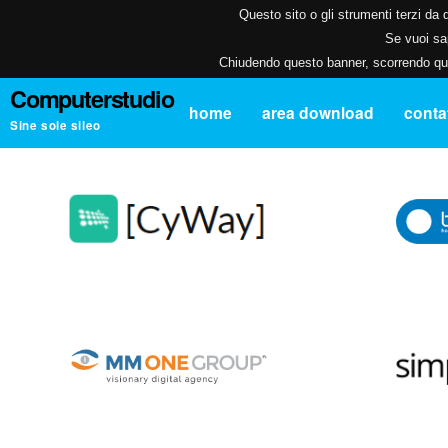
Questo sito o gli strumenti terzi da q
Se vuoi sap
Chiudendo questo banner, scorrendo ques
Computerstudio
home
area download
contat
Sine sole sileo