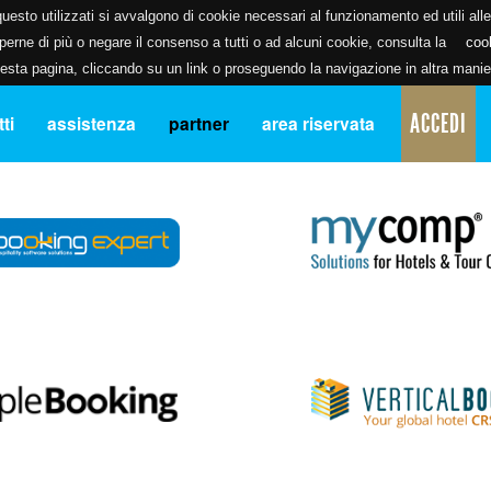
uesto utilizzati si avvalgono di cookie necessari al funzionamento ed utili alle f
erne di più o negare il consenso a tutti o ad alcuni cookie, consulta la
coo
ta pagina, cliccando su un link o proseguendo la navigazione in altra manier
ACCEDI
ti
assistenza
partner
area riservata