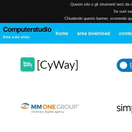
Questo sito o gli strumenti terzi da q
Se vuoi sap
Chiudendo questo banner, scorrendo ques
Computerstudio
home
area download
contat
Sine sole sileo