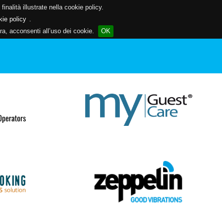
inalità illustrate nella cookie policy.
kie policy
.
a, acconsenti all’uso dei cookie.
OK