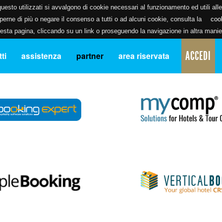
uesto utilizzati si avvalgono di cookie necessari al funzionamento ed utili alle f
erne di più o negare il consenso a tutti o ad alcuni cookie, consulta la
coo
ta pagina, cliccando su un link o proseguendo la navigazione in altra manier
ACCEDI
ti
assistenza
partner
area riservata