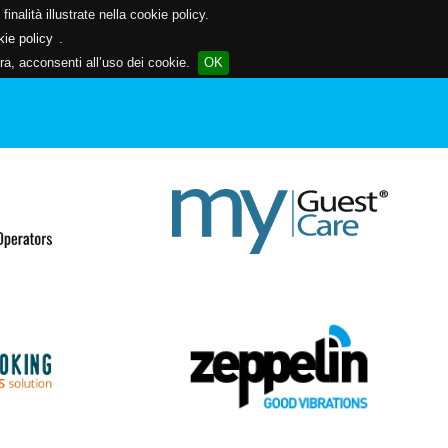
inalità illustrate nella cookie policy.
kie policy
.
a, acconsenti all’uso dei cookie.
OK