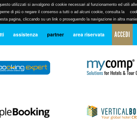
uesto utilizzati si avvalgono di cookie necessari al funzionamento ed utili alle f
erne di più o negare il consenso a tutti o ad alcuni cookie, consulta la
coo
ta pagina, cliccando su un link o proseguendo la navigazione in altra manier
ACCEDI
ti
assistenza
partner
area riservata