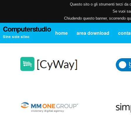
Questo sito o gli strumenti terzi da q
Se vuoi sap
Chiudendo questo banner, scorrendo ques
Computerstudio
home
area download
contat
Sine sole sileo