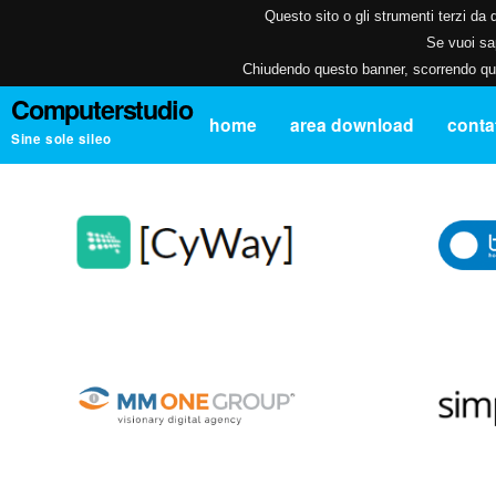
Questo sito o gli strumenti terzi da q
Se vuoi sap
Chiudendo questo banner, scorrendo ques
Computerstudio
home
area download
contat
Sine sole sileo