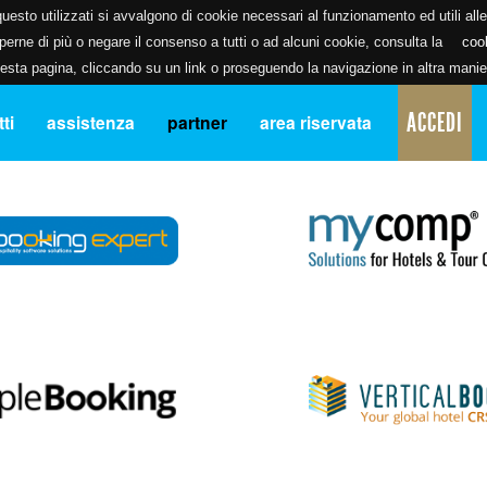
uesto utilizzati si avvalgono di cookie necessari al funzionamento ed utili alle f
erne di più o negare il consenso a tutti o ad alcuni cookie, consulta la
coo
ta pagina, cliccando su un link o proseguendo la navigazione in altra manier
ACCEDI
ti
assistenza
partner
area riservata