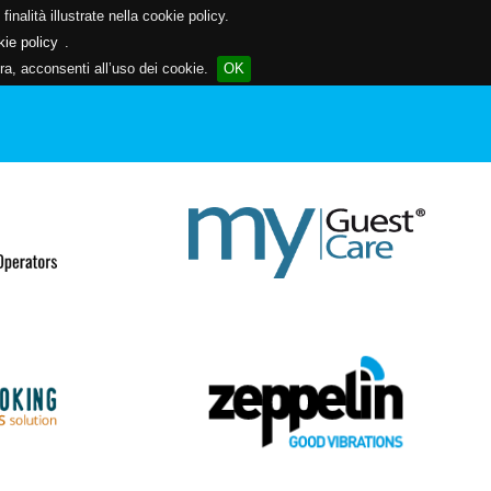
inalità illustrate nella cookie policy.
kie policy
.
a, acconsenti all’uso dei cookie.
OK