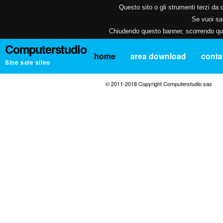
Questo sito o gli strumenti terzi da q
Se vuoi sap
Chiudendo questo banner, scorrendo ques
Computerstudio
home
area download
contat
Sine sole sileo
© 2011-2018 Copyright Computerstudio sas