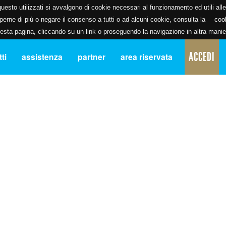
uesto utilizzati si avvalgono di cookie necessari al funzionamento ed utili alle f
erne di più o negare il consenso a tutti o ad alcuni cookie, consulta la
coo
ta pagina, cliccando su un link o proseguendo la navigazione in altra manier
ACCEDI
ti
assistenza
partner
area riservata