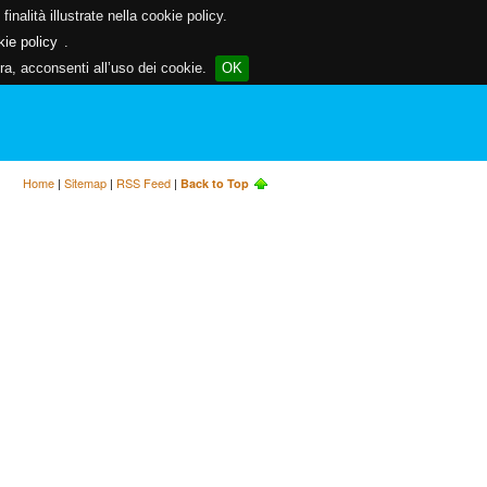
inalità illustrate nella cookie policy.
kie policy
.
a, acconsenti all’uso dei cookie.
OK
Home
|
Sitemap
|
RSS Feed
|
Back to Top