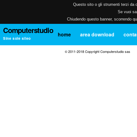
Questo sito o gli strumenti terzi da q
Se vuoi sap
Chiudendo questo banner, scorrendo ques
Computerstudio
home
area download
contat
Sine sole sileo
© 2011-2018 Copyright Computerstudio sas