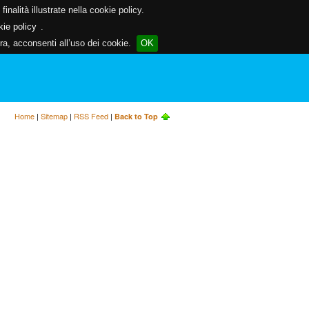
inalità illustrate nella cookie policy.
kie policy
.
a, acconsenti all’uso dei cookie.
OK
Home
|
Sitemap
|
RSS Feed
|
Back to Top