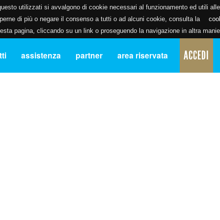
uesto utilizzati si avvalgono di cookie necessari al funzionamento ed utili alle f
erne di più o negare il consenso a tutti o ad alcuni cookie, consulta la
coo
ta pagina, cliccando su un link o proseguendo la navigazione in altra manier
ACCEDI
ti
assistenza
partner
area riservata